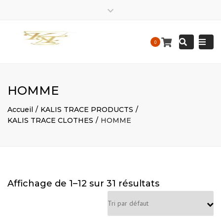
EIRL
kalis.trace_business
EIRL
Close
Kalis
KALIS
top
Tracedesigne
Tracedesigne
Togg
Mon – Friday: 9 am – 9:30 pm / Sat – Sunday : 9 am – 9
Search
bar
0
Construction
Construction
pm
navi
contact@kalistrace-designconstruction.fr
HOMME
Accueil
KALIS TRACE PRODUCTS
KALIS TRACE CLOTHES
HOMME
Affichage de 1–12 sur 31 résultats