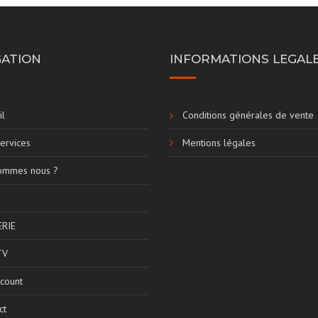
GATION
INFORMATIONS LEGAL
il
Conditions générales de vente
ervices
Mentions légales
ommes nous ?
ERIE
TV
count
ct