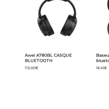
Awei A780BL CASQUE
Baseu
BLUETOOTH
bluet
112.00
€
16.41
€