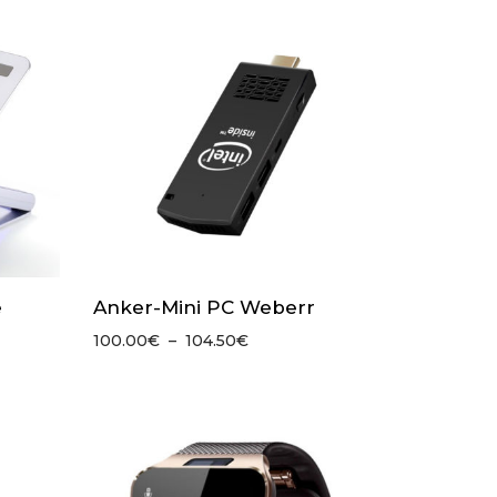
à
94.50€
e
Anker-Mini PC Weberr
Plage
100.00
€
–
104.50
€
de
prix :
100.00€
à
104.50€