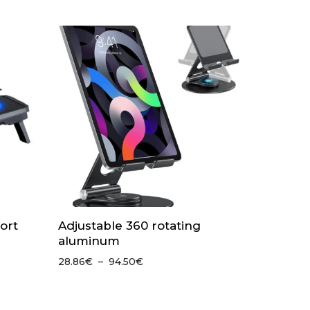
ort
Adjustable 360 rotating
aluminum
Plage
28.86
€
–
94.50
€
de
prix :
28.86€