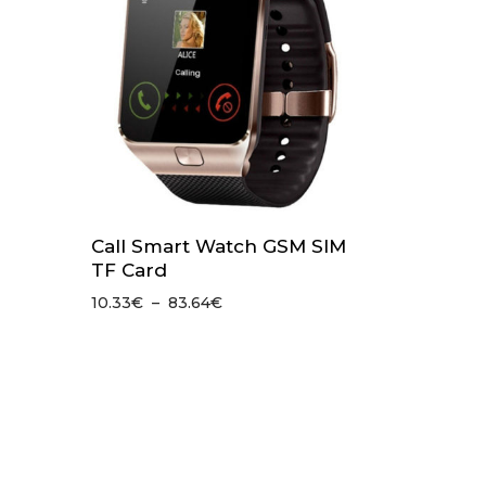
Call Smart Watch GSM SIM
TF Card
Plage
10.33
€
–
83.64
€
de
prix :
10.33€
à
83.64€