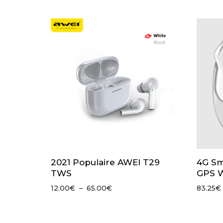
2021 Populaire AWEI T29
4G Sm
TWS
GPS W
Plage
12.00
€
–
65.00
€
83.25
€
de
prix :
12.00€