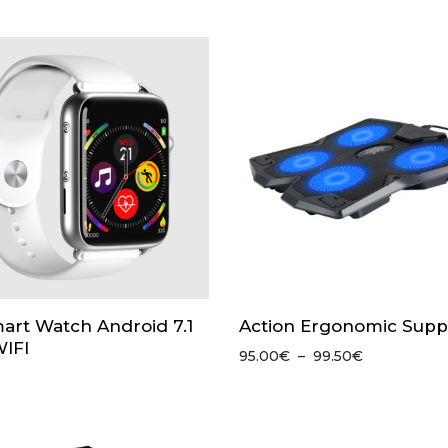
art Watch Android 7.1
Action Ergonomic Supp
IFI
Plage
95.00
€
–
99.50
€
de
prix :
95.00€
à