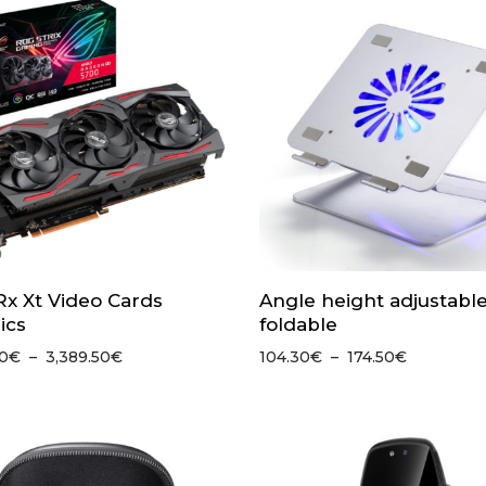
99.50€
x Xt Video Cards
Angle height adjustabl
ics
foldable
Plage
Plage
0
€
–
3,389.50
€
104.30
€
–
174.50
€
de
de
prix :
prix :
3,385.00€
104.30€
à
à
3,389.50€
174.50€