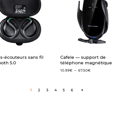
s-écouteurs sans fil
Cafele — support de
ooth 5.0
téléphone magnétique
Plage
10.99
€
–
67.50
€
de
prix :
10.99€
1
2
3
4
5
6
à
67.50€