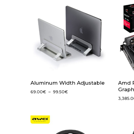
à
65.00€
Aluminum Width Adjustable
Amd R
Graph
Plage
69.00
€
–
99.50
€
de
3,385.0
prix :
69.00€
à
99.50€