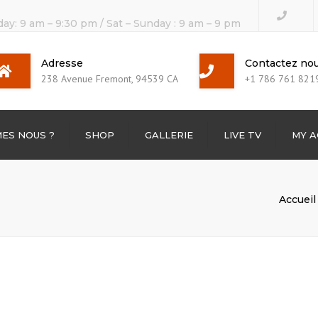
day: 9 am – 9:30 pm / Sat – Sunday : 9 am – 9 pm
Adresse
Contactez no
238 Avenue Fremont, 94539 CA
+1 786 761 821
ES NOUS ?
SHOP
GALLERIE
LIVE TV
MY 
TV Channels
Accueil
BOX TV