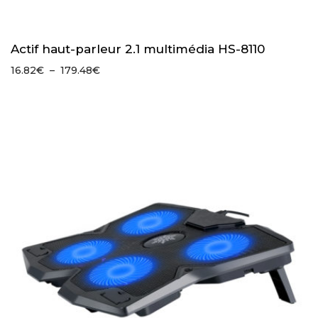
Actif haut-parleur 2.1 multimédia HS-8110
Plage
16.82
€
–
179.48
€
de
prix :
16.82€
à
179.48€