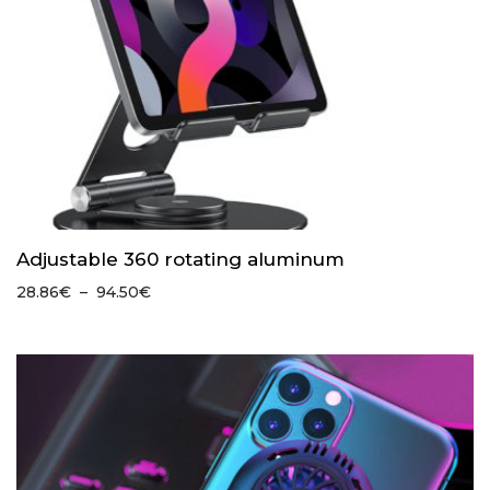
Adjustable 360 rotating aluminum
Plage
28.86
€
–
94.50
€
de
prix :
28.86€
à
94.50€