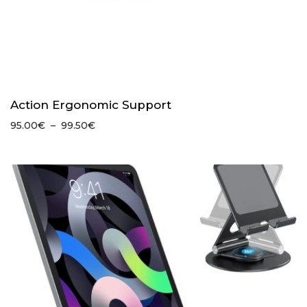
Action Ergonomic Support
Plage
95.00
€
–
99.50
€
de
prix :
95.00€
à
99.50€