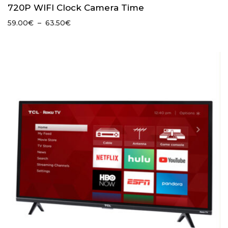
720P WIFI Clock Camera Time
Plage
59.00
€
–
63.50
€
de
prix :
59.00€
à
63.50€