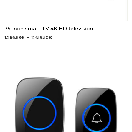
75-inch smart TV 4K HD television
Plage
1,266.89
€
–
2,459.50
€
de
prix :
1,266.89€
à
2,459.50€