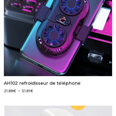
AH102 refroidisseur de téléphone
Plage
21.88
€
–
51.81
€
de
prix :
21.88€
à