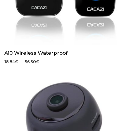
A10 Wireless Waterproof
Plage
18.84
€
–
56.50
€
de
prix :
18.84€
à
56.50€