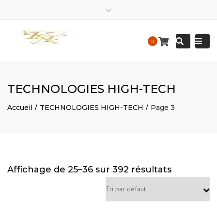
EIRL
kalis.trace_business
EIRL
Close
Kalis
KALIS
top
Tracedesigne
Tracedesigne
Togg
Mon – Friday: 9 am – 9:30 pm / Sat – Sunday : 9 am – 9
Search
bar
0
Construction
Construction
pm
navi
contact@kalistrace-designconstruction.fr
TECHNOLOGIES HIGH-TECH
Accueil
TECHNOLOGIES HIGH-TECH
Page 3
Affichage de 25–36 sur 392 résultats