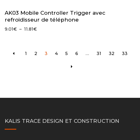
AK03 Mobile Controller Trigger avec
refroidisseur de téléphone
Plage
9.01
€
–
11.81
€
de
prix :
9.01€
1
2
3
4
5
6
…
31
32
33
à
11.81€
KALIS TRACE DESIGN ET CONSTRUCTION