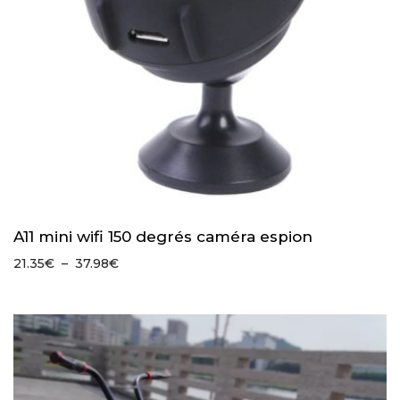
A11 mini wifi 150 degrés caméra espion
Plage
21.35
€
–
37.98
€
de
prix :
21.35€
à
37.98€