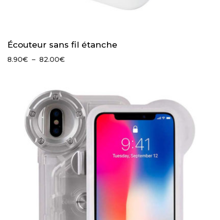
Écouteur sans fil étanche
Plage
8.90
€
–
82.00
€
de
prix :
8.90€
à
82.00€