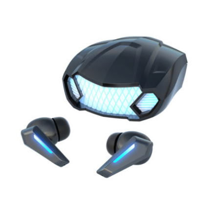
27.26€
à
82.50€