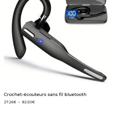
Crochet-écouteurs sans fil bluetooth
Plage
27.26
€
–
82.50
€
de
prix :