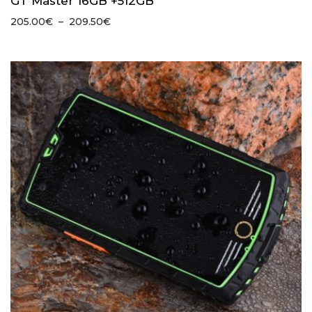
GT Master 16GB +512GB
Plage
205.00
€
–
209.50
€
de
prix :
205.00€
à
209.50€