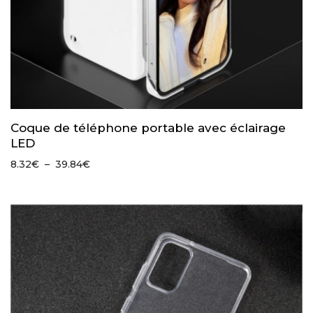
Coque de téléphone portable avec éclairage
LED
Plage
8.32
€
–
39.84
€
de
prix :
8.32€
à
39.84€