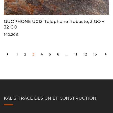
GUOPHONE U012 Téléphone Robuste, 3 GO +
32 GO
140.20
€
1
2
3
4
5
6
…
11
12
13
KALIS TRACE DESIGN ET CONSTRUCTION