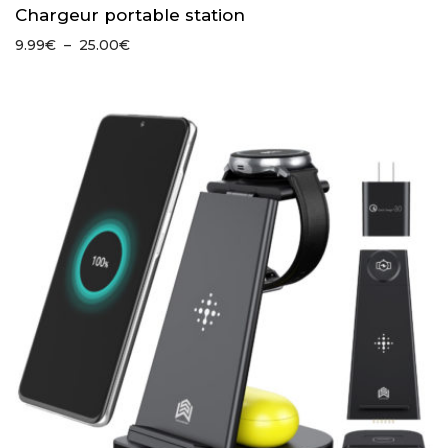
Chargeur portable station
Plage
9.99
€
–
25.00
€
de
prix :
9.99€
à
25.00€