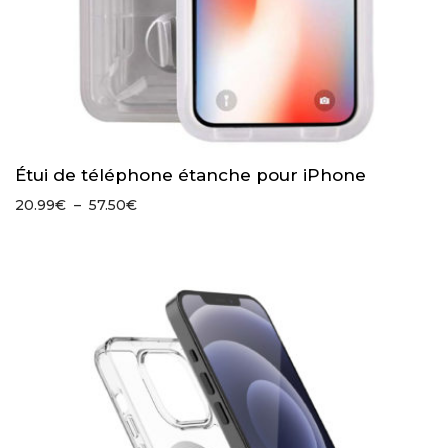
Étui de téléphone étanche pour iPhone
Plage
20.99
€
–
57.50
€
de
prix :
20.99€
à
57.50€