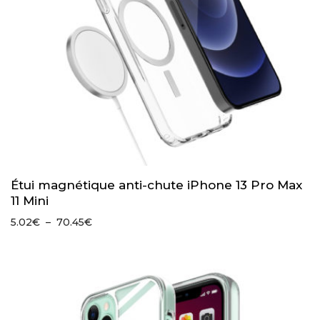
Étui magnétique anti-chute iPhone 13 Pro Max
11 Mini
Plage
5.02
€
–
70.45
€
de
prix :
5.02€
à
70.45€