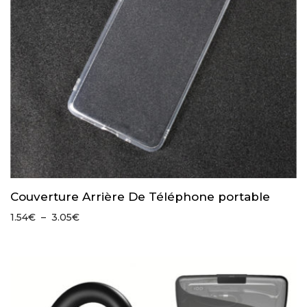
Couverture Arrière De Téléphone portable
Plage
1.54
€
–
3.05
€
de
prix :
1.54€
à
3.05€