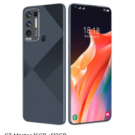
5.25€
à
67.24€