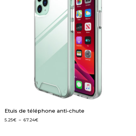
Etuis de téléphone anti-chute
Plage
5.25
€
–
67.24
€
de
prix :