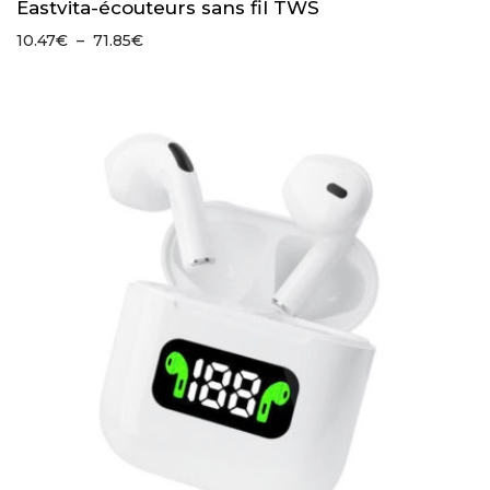
Eastvita-écouteurs sans fil TWS
Plage
10.47
€
–
71.85
€
de
prix :
10.47€
à
71.85€