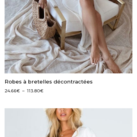
Robes à bretelles décontractées
Plage
24.66
€
–
113.80
€
de
prix :
24.66€
à
113.80€