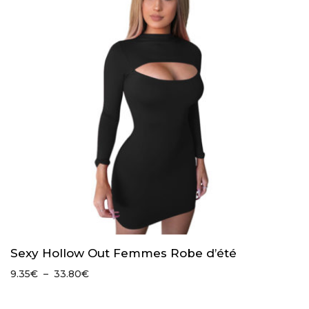
Sexy Hollow Out Femmes Robe d’été
Plage
9.35
€
–
33.80
€
de
prix :