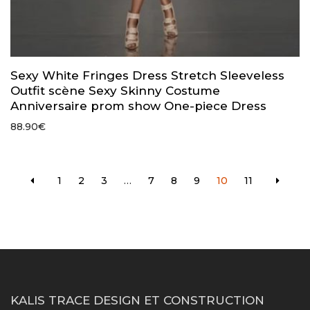
Sexy White Fringes Dress Stretch Sleeveless
Outfit scène Sexy Skinny Costume
Anniversaire prom show One-piece Dress
88.90
€
1
2
3
…
7
8
9
10
11
KALIS TRACE DESIGN ET CONSTRUCTION