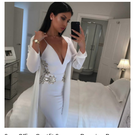
9.35€
à
33.80€