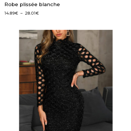
Robe plissée blanche
Plage
14.89
€
–
28.01
€
de
prix :
14.89€
à
28.01€