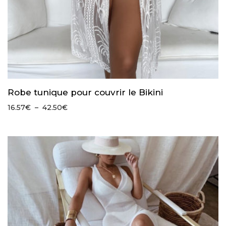
Robe tunique pour couvrir le Bikini
Plage
16.57
€
–
42.50
€
de
prix :
16.57€
à
42.50€