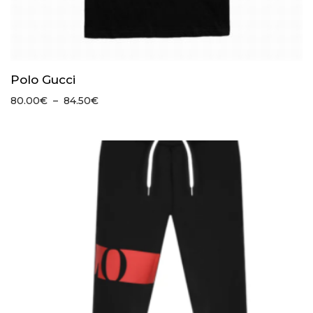
Polo Gucci
Plage
80.00
€
–
84.50
€
de
prix :
80.00€
à
84.50€