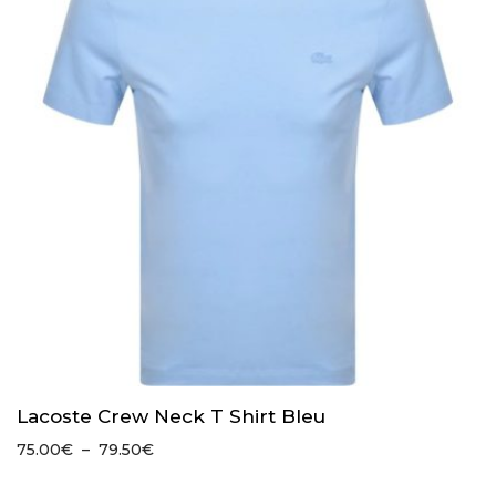
Lacoste Crew Neck T Shirt Bleu
Plage
75.00
€
–
79.50
€
de