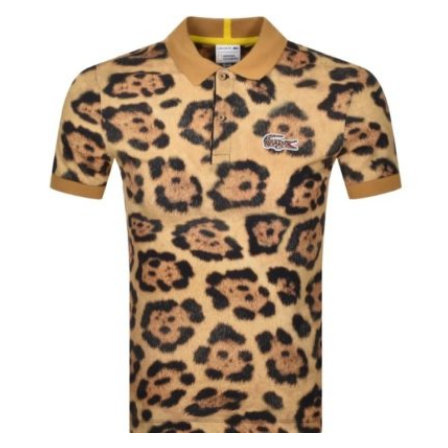
prix :
75.00€
à
79.50€