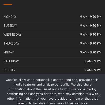
MONDAY
9 AM - 9:30 PM
TUESDAY
9 AM - 9:30 PM
WEDNESDAY
9 AM - 9:30 PM
THURSDAY
9 AM - 9:30 PM
FRIDAY
9 AM - 9:30 PM
SATURDAY
9 AM - 9 PM
SUNDAY
9 AM - 9 PM
Cookies allow us to personalize content and ads, provide social
media features and analyze our traffic. We also share
information about the use of our site with our social media,
advertising and analytics partners, who may combine this with
other information that you have provided to them or that they
© Copyright 2024 KALIS TRACE DESIGN et CONSTRUCTION Tous
have collected during your use of their services.