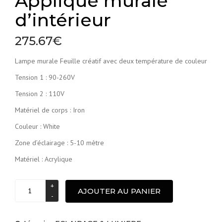
Applique murale
d’intérieur
275.67
€
Lampe murale Feuille créatif avec deux température de couleur
Tension 1 : 90-260V
Tension 2 : 110V
Matériel de corps : Iron
Couleur : White
Zone d’éclairage : 5-10 mètre
Matériel : Acrylique
Applique
AJOUTER AU PANIER
murale
d'intérieur
quantité