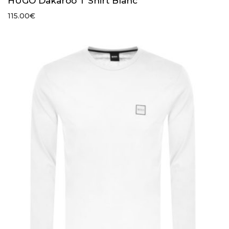
HUGO Dakaroo T Shirt Blanc
115.00
€