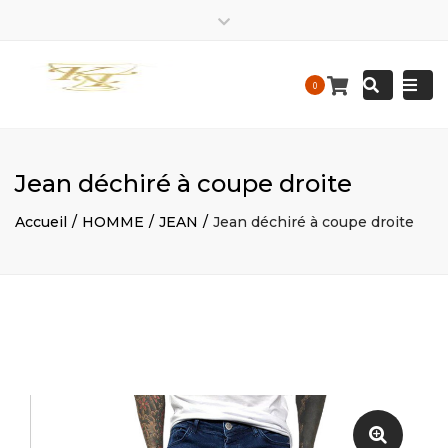
EIRL
kalis.trace_business
EIRL
Close
Kalis
KALIS
top
Tracedesigne
Tracedesigne
Togg
Mon – Friday: 9 am – 9:30 pm / Sat – Sunday : 9 am – 9
Search
bar
0
Construction
Construction
pm
navi
contact@kalistrace-designconstruction.fr
Jean déchiré à coupe droite
Accueil
HOMME
JEAN
Jean déchiré à coupe droite