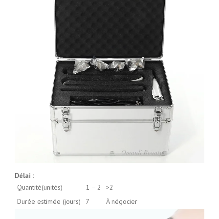
Délai :
Quantité(unités)
1 – 2
>2
Durée estimée (jours)
7
À négocier