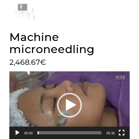
Machine
microneedling
2,468.67
€
Lecteur
vidéo
00:00
05:36