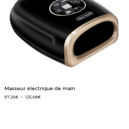
Masseur électrique de main
Plage
97.26
€
–
125.68
€
de
prix :
97.26€
à
125.68€