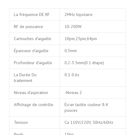
La fréquence DE RF
2MHz bipolaire
RF de puissance
10-200W
Cartouches d’aiguille
10pin,25pin,64pin
Épaisseur d’aiguille
0.3mm
Profondeur d’aiguille
0.2-3.5mm(0.1 étape)
La Durée Du
0.1-0.6s
traitement
Niveau d’aspiration
-Niveau 2
Affichage de contrôle
Écran tactile couleur 8.4
pouces
Tension
Ca 110V/220V, 50Hz/60Hz
Poids
15kg