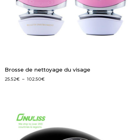
Brosse de nettoyage du visage
Plage
25.52
€
–
102.50
€
de
prix :
25.52€
à
102.50€