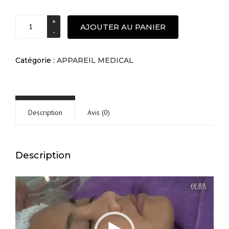
Machine
AJOUTER AU PANIER
microneedling
quantité
Catégorie :
APPAREIL MEDICAL
Description
Avis (0)
Description
Lecteur
vidéo