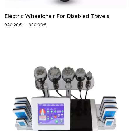
Electric Wheelchair For Disabled Travels
Plage
940.26
€
–
950.00
€
de
prix :
940.26€
à
950.00€