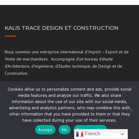
KALIS TRACE DESIGN ET CONSTRUCTION
Nous sommes une entreprise international d’Import – Export et de
Vente de marchandises. Accompagné d’un bureau d’étude
d’Architecture, d’ingénierie, d’Etudes technique, de Design et de
Construction.
De plus nous sommes les premiers fournisseurs de plan
Cookies allow us to personalize content and ads, provide social
d’architecture et réalisateurs de piscines aquarium en Guadeloupe, et
media features and analyze our traffic. We also share
dans quelques îles des Antilles.
information about the use of our site with our social media,
advertising and analytics partners, who may combine this with
other information that you have provided to them or that they
NAVIGATION
have collected during your use of their services.
Accept
No
Privacy policy
French