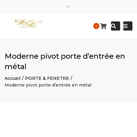
EIRL
kalis.trace_business
EIRL
Close
Kalis
KALIS
top
Tracedesigne
Tracedesigne
Togg
Mon – Friday: 9 am – 9:30 pm / Sat – Sunday : 9 am – 9
Search
bar
0
Construction
Construction
pm
navi
contact@kalistrace-designconstruction.fr
Moderne pivot porte d’entrée en
métal
Accueil
PORTE & FENETRE
Moderne pivot porte d’entrée en métal