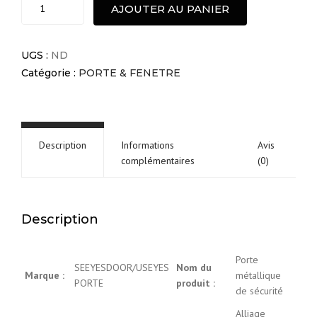
Moderne
AJOUTER AU PANIER
pivot
porte
d’entrée
UGS :
ND
en
Catégorie :
PORTE & FENETRE
métal
quantité
Description
Informations
Avis
complémentaires
(0)
Description
Porte
SEEYESDOOR/USEYES
Nom du
Marque :
métallique
PORTE
produit :
de sécurité
Alliage