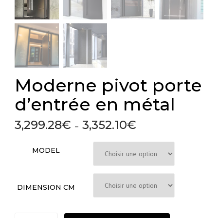
Moderne pivot porte
d’entrée en métal
3,299.28
€
3,352.10
€
Plage
–
de
prix :
MODEL
3,299.28€
à
3,352.10€
DIMENSION CM