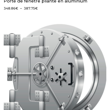
Porte de fenêtre pliante en aluminium
Plage
348.86
€
–
387.75
€
de
prix :
348.86€
à
387.75€