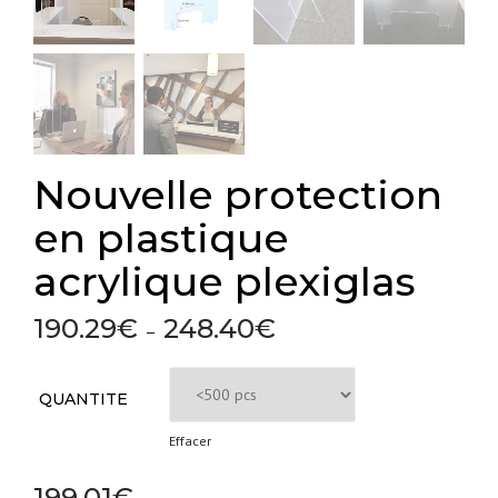
Nouvelle protection
en plastique
acrylique plexiglas
190.29
€
248.40
€
Plage
–
de
prix :
QUANTITE
190.29€
à
Effacer
248.40€
199.01
€