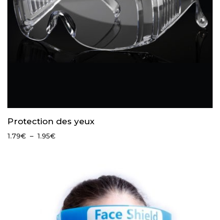
Protection des yeux
Plage
1.79
€
–
1.95
€
de
prix :
1.79€
à
1.95€