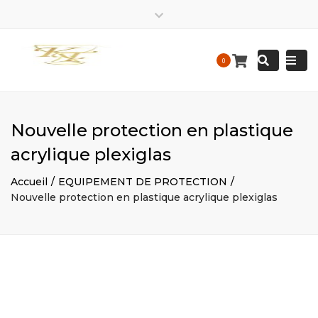
EIRL
kalis.trace_business
EIRL
Close
Kalis
KALIS
top
Tracedesigne
Tracedesigne
Togg
Mon – Friday: 9 am – 9:30 pm / Sat – Sunday : 9 am – 9
Search
bar
0
Construction
Construction
pm
navi
contact@kalistrace-designconstruction.fr
Nouvelle protection en plastique
acrylique plexiglas
Accueil
EQUIPEMENT DE PROTECTION
Nouvelle protection en plastique acrylique plexiglas