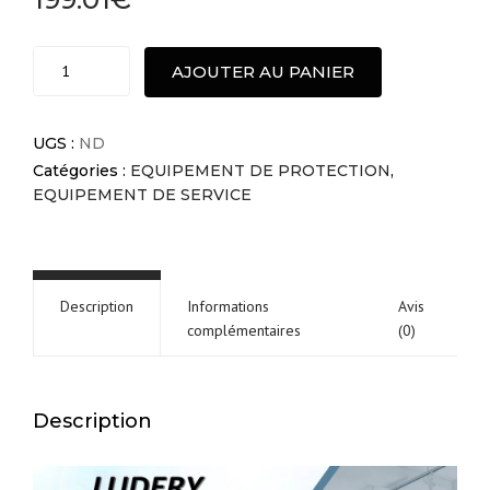
Nouvelle
AJOUTER AU PANIER
protection
en
plastique
UGS :
ND
acrylique
Catégories :
EQUIPEMENT DE PROTECTION
,
plexiglas
EQUIPEMENT DE SERVICE
quantité
Description
Informations
Avis
complémentaires
(0)
Description