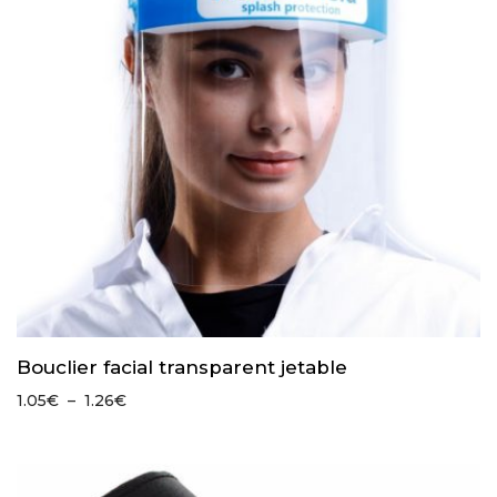
Bouclier facial transparent jetable
Plage
1.05
€
–
1.26
€
de
prix :
1.05€
à