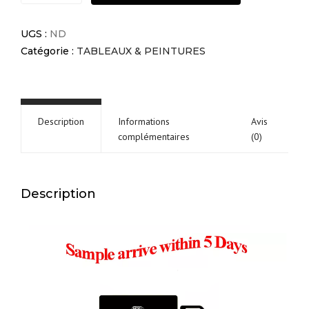
l'huile
de
UGS :
ND
paysages
Catégorie :
TABLEAUX & PEINTURES
quantité
Description
Informations
Avis
complémentaires
(0)
Description