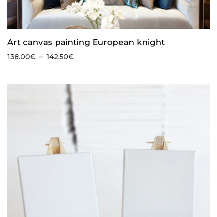
Art canvas painting European knight
Plage
138.00
€
–
142.50
€
de
prix :
138.00€
à
142.50€