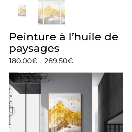
Peinture à l’huile de
paysages
180.00
€
289.50
€
Plage
–
de
prix :
180.00€
à
289.50€