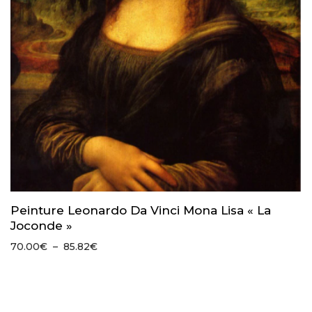
Peinture Leonardo Da Vinci Mona Lisa « La
Joconde »
Plage
70.00
€
–
85.82
€
de
prix :
70.00€
à