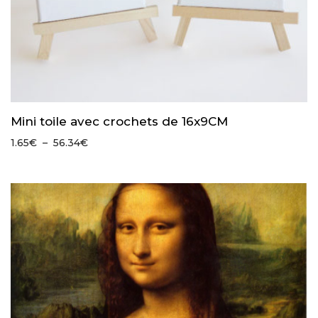
Mini toile avec crochets de 16x9CM
Plage
1.65
€
–
56.34
€
de
prix :
1.65€
à
56.34€