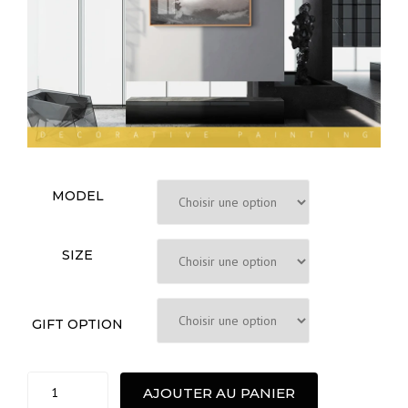
MODEL
SIZE
GIFT OPTION
Peinture
AJOUTER AU PANIER
à