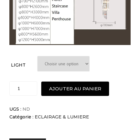
LIGHT
Plafonnier
AJOUTER AU PANIER
suspendu
long
en
UGS :
ND
cristal
Catégorie :
ECLAIRAGE & LUMIERE
quantité