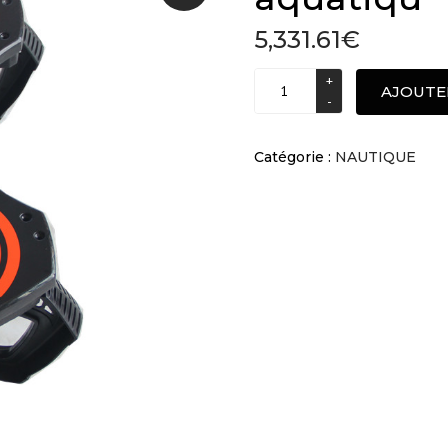
5,331.61
€
Planche
AJOUTE
volante
de
sport
Catégorie :
NAUTIQUE
aquatiqu
quantité