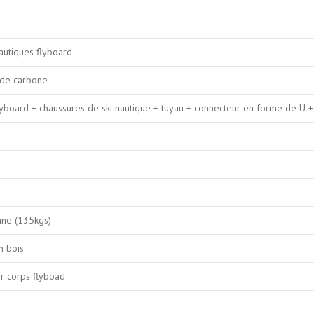
autiques flyboard
 de carbone
yboard + chaussures de ski nautique + tuyau + connecteur en forme de U + 
nne (135kgs)
n bois
r corps flyboad