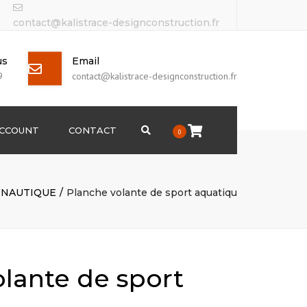
contact@kalistrace-designconstruction.fr
us
Email
9
contact@kalistrace-designconstruction.fr
ACCOUNT
CONTACT
Search
0
NAUTIQUE
Planche volante de sport aquatiqu
lante de sport