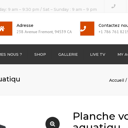
day: 9 am – 9:30 pm / Sat – Sunday : 9 am – 9 pm
Adresse
Contactez no
238 Avenue Fremont, 94539 CA
+1 786 761 821
ES NOUS ?
SHOP
GALLERIE
LIVE TV
MY 
TV Channels
uatiqu
Accueil
BOX TV
Planche vo
aquatiqu