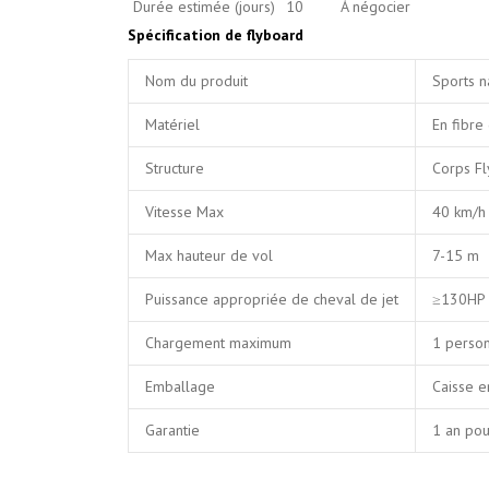
Durée estimée (jours)
10
À négocier
Spécification de flyboard
Nom du produit
Sports n
Matériel
En fibre
Structure
Corps Fl
Vitesse Max
40 km/h
Max hauteur de vol
7-15 m
Puissance appropriée de cheval de jet
≥130HP
Chargement maximum
1 perso
Emballage
Caisse e
Garantie
1 an pou