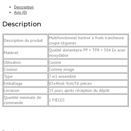
Description
Avis (0)
Description
Multifonctionnel hachoir à fruits trancheuse
Description du produit
coupe-légumes
Qualité alimentaire PP + TPR + 304 En acier
Matériel
inoxydable
Utilisation
Cuisine
Couleur
Comme image
Type
7 in1 ensemble
Emballage
83x46x6 9cm/36 pièces
Livraison
15 jours après réception du dépôt
Quantité minimale de
2 PIÈCES
commande