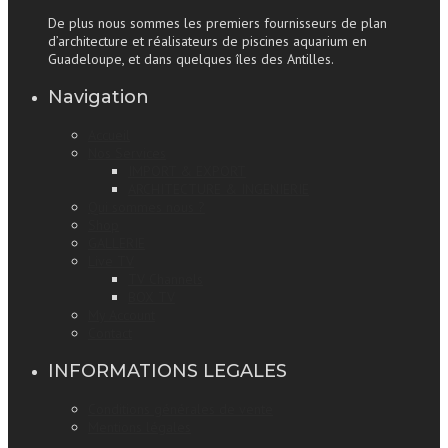
De plus nous sommes les premiers fournisseurs de plan
d’architecture et réalisateurs de piscines aquarium en
Guadeloupe, et dans quelques îles des Antilles.
Navigation
Accueil
Nos Services
IMPORT & EXPORT
ARCHITECTURE & INGENIERIE
Qui sommes nous ?
Shop
GALLERIE
Live TV
TV Channels
BOX TV
My Account
Contact
INFORMATIONS LEGALES
Conditions générales de vente
Mentions légales