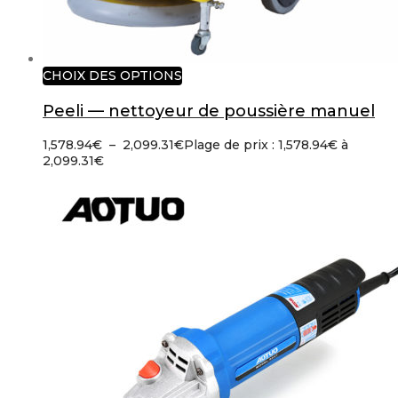
CHOIX DES OPTIONS
Peeli — nettoyeur de poussière manuel
1,578.94
€
–
2,099.31
€
Plage de prix : 1,578.94€ à
2,099.31€