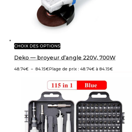
CHOIX DES OPTIONS
Deko — broyeur d’angle 220V, 700W
48.74
€
–
84.15
€
Plage de prix : 48.74€ à 84.15€