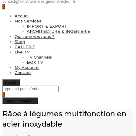
contact@kalistrace-designconstruction.fr
0
Accueil
Nos Services
IMPORT & EXPORT
ARCHITECTURE & INGENIERIE
Qui sommes nous ?
Shop
GALLERIE
Live TV
TV Channels
BOX TV
My Account
Contact
Search
0
Toggle navigation
Râpe à légumes multifonction en
acier inoxydable