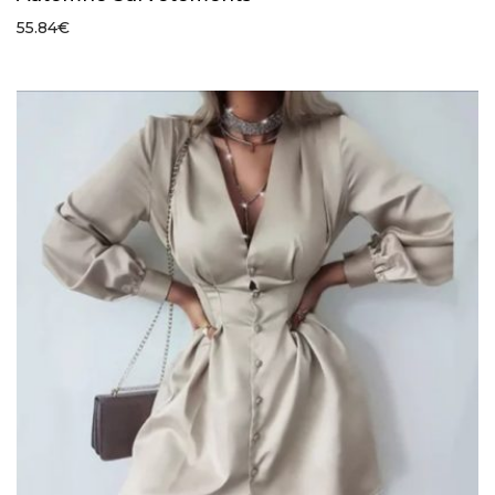
55.84
€