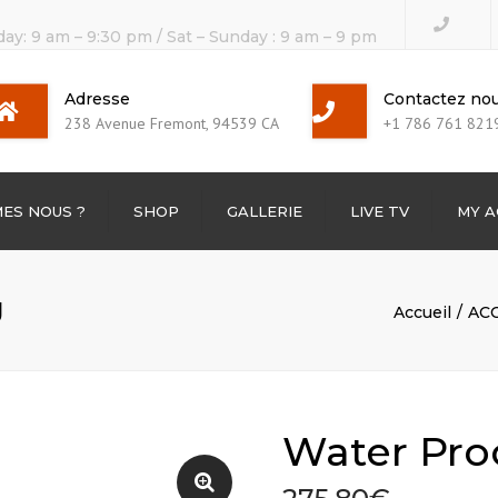
day: 9 am – 9:30 pm / Sat – Sunday : 9 am – 9 pm
Adresse
Contactez no
238 Avenue Fremont, 94539 CA
+1 786 761 821
ES NOUS ?
SHOP
GALLERIE
LIVE TV
MY 
TV Channels
g
Accueil
AC
BOX TV
Water Pro