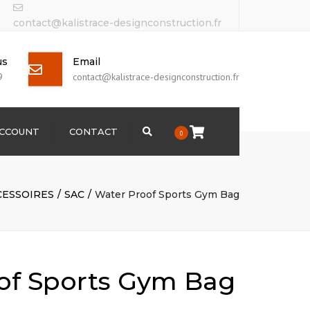
contact@kalistrace-designconstruction.fr
us
Email
9
contact@kalistrace-designconstruction.fr
ACCOUNT
CONTACT
Search
0
CESSOIRES
SAC
Water Proof Sports Gym Bag
of Sports Gym Bag