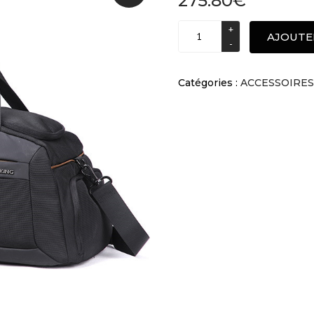
275.80
€
Water
AJOUTE
Proof
Sports
Gym
Catégories :
ACCESSOIRES
Bag
quantité