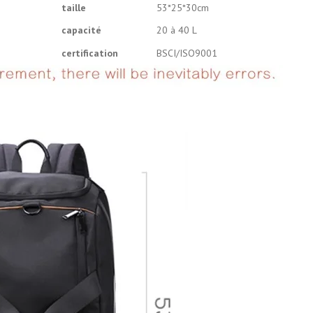
taille
53*25*30cm
capacité
20 à 40 L
certification
BSCI/ISO9001