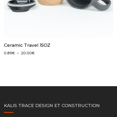
Ceramic Travel 15OZ
Plage
0.89
€
–
20.00
€
de
prix :
0.89€
à
20.00€
KALIS TRACE DESIGN ET CONSTRUCTION