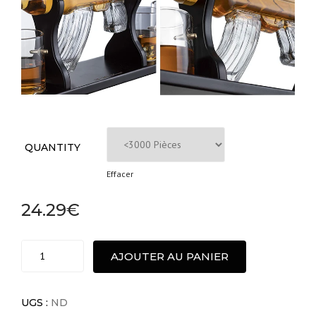
QUANTITY
Effacer
24.29
€
Luxe
AJOUTER AU PANIER
Large
Creative
Rifle
UGS :
ND
Gun