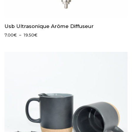
Usb Ultrasonique Arôme Diffuseur
Plage
7.00
€
–
19.50
€
de
prix :
7.00€
à
19.50€