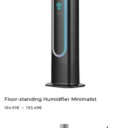
Floor-standing Humidifier Minimalist
Plage
164.91
€
–
193.49
€
de
prix :
164.91€