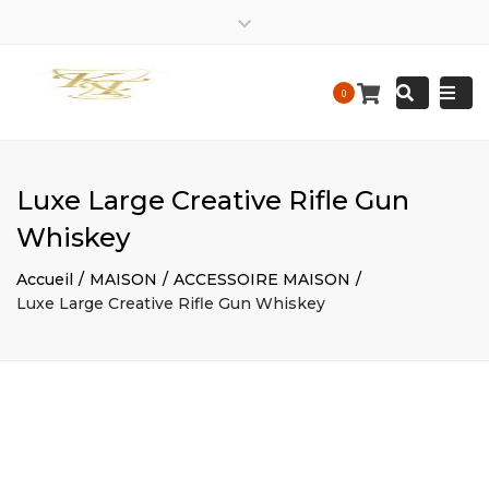
EIRL
kalis.trace_business
EIRL
Close
Kalis
KALIS
top
Tracedesigne
Tracedesigne
Togg
Mon – Friday: 9 am – 9:30 pm / Sat – Sunday : 9 am – 9
Search
bar
0
Construction
Construction
pm
navi
contact@kalistrace-designconstruction.fr
Luxe Large Creative Rifle Gun
Whiskey
Accueil
MAISON
ACCESSOIRE MAISON
Luxe Large Creative Rifle Gun Whiskey