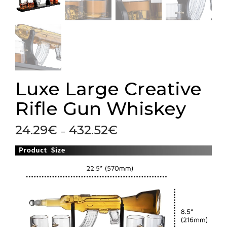
Luxe Large Creative
Rifle Gun Whiskey
24.29
€
432.52
€
Plage
–
de
prix :
24.29€
à
432.52€